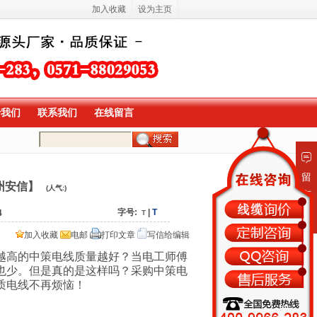
加入收藏
设为主页
于我们
联系我们
在线留言
留
州安信】
(人气:
)
言
板
字号:
|
T
4
T
加入收藏
电邮
打印文章
写信给编辑
越高的中策电线质量越好？当电工师傅
也少。但是真的是这样吗？采购中策电
质电线不再烦恼！