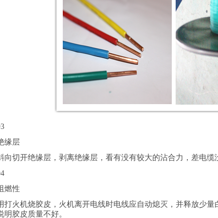
03
绝缘层
斜向切开绝缘层，剥离绝缘层，看有没有较大的沾合力，差电缆
04
阻燃性
用打火机烧胶皮，火机离开电线时电线应自动熄灭，并释放少量
说明胶皮质量不好。