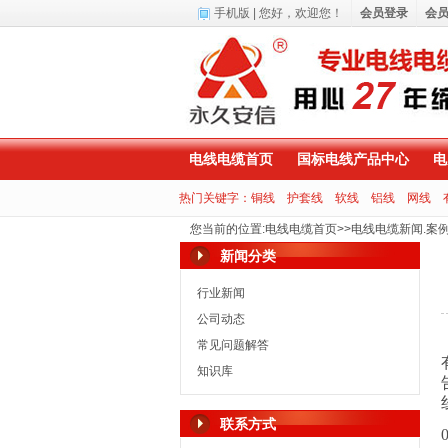
手机版
| 您好，
欢迎您！
会员登录
会
电线电缆首页
国标电线产品中心
电
热门关键字：
铜线
护套线
软线
铝线
网线
您当前的位置
:
电线电缆首页
>>
电线电缆新闻.案
新闻分类
行业新闻
公司动态
常见问题解答
知识库
联系方式