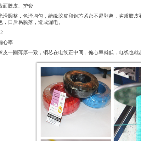
表面胶皮、护套
光滑圆整，色泽均匀，绝缘胶皮和铜芯紧密不易剥离，劣质胶皮
色，日后易脱落，造成漏电。
02
偏心率
胶皮一圈薄厚一致，铜芯在电线正中间，偏心率就低，电线也就