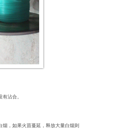
没有沾合。
白烟，如果火苗蔓延，释放大量白烟则