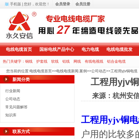
手机版
| 您好，
欢迎您！
会员登录
会员注册
电线电缆首页
国标电线产品中心
电力电缆
电线电缆批发
热门关键字：
铜线
护套线
软线
铝线
网线
有线电视线
铝合金电缆
您当前的位置
:
电线电缆首页
>>
电线电缆新闻.案例
>>
公司动态
>>
工程用yjv铜电
新闻分类
工程用yj
行业新闻
来源：杭州安
公司动态
常见问题解答
知识库
工程用yjv铜
联系方式
户用的比较多