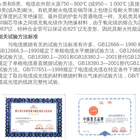
A 类和B类。电缆在外部火源750～800℃ (或950～ 1 000℃ 
B类(或A类)耐火。有机类耐火电缆在铜导体上包绕云母耐火带(耐
定厚度的正常绝缘层。最外层的护套与普通电缆一样。无机类其
和铜芯导体之间填充氧化镁作为绝缘材料，由于氧化镁的熔点为2 80
083*(2，特种合金管可以保证在825"(2无变形。因此其耐火
相关试验方法标准
与电缆燃烧有关的试验方法标准有许多。GB12666— 1990
GB12666.3—1990规定了单根电缆水平燃烧试验方法，GB126
烧试验方法。GB18380.1—2001和GB18380.2— 2001替代GB1
规定了单根电缆垂直燃烧试验方法。GB18380.3—2001替代GB1
试验方法。GB/Tl7651—1998规定了电缆或光缆在特定条件下燃烧
规定了取自电缆或光缆的材料燃烧时释出气体的试验方法，GB/T19
缆或光缆的线路完整性试验。