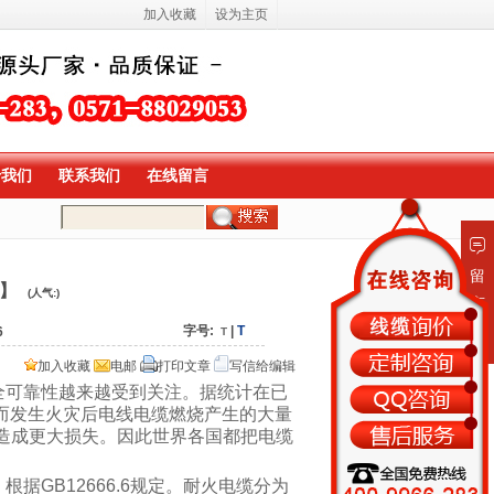
加入收藏
设为主页
于我们
联系我们
在线留言
留
】
(人气:
)
言
板
字号:
|
T
6
T
加入收藏
电邮
打印文章
写信给编辑
全可靠性越来越受到关注。据统计在已
而发生火灾后电线电缆燃烧产生的大量
造成更大损失。因此世界各国都把电缆
据GB12666.6规定。耐火电缆分为