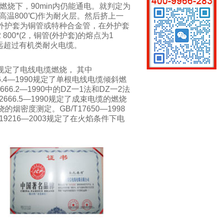
)直接燃烧下，90min内仍能通电。就判定为
高温800℃)作为耐火层。然后挤上一
外护套为铜管或特种合金管，在外护套
0*(2，铜管(外护套)的熔点为1
性能远超过有机类耐火电缆。
 规定了电线电缆燃烧， 其中
66.4—1990规定了单根电线电缆倾斜燃
2666.2—1990中的DZ一1法和DZ一2法
2666.5—1990规定了成束电缆的燃烧
的烟密度测定。GB/T17650—1998
216—2003规定了在火焰条件下电