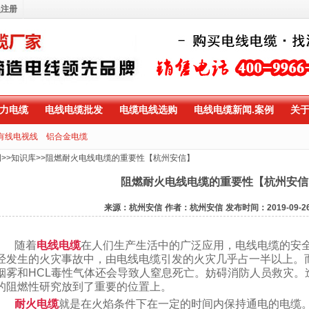
员注册
力电缆
电线电缆批发
电缆电线选购
电线电缆新闻.案例
关
有线电视线
铝合金电缆
例
>>
知识库
>>
阻燃耐火电线电缆的重要性【杭州安信】
阻燃耐火电线电缆的重要性【杭州安信
来源：杭州安信
作者：杭州安信
发布时间：2019-09-2
随着
电线电缆
在人们生产生活中的广泛应用，电线电缆的安
经发生的火灾事故中，由电线电缆引发的火灾几乎占一半以上。
烟雾和HCL毒性气体还会导致人窒息死亡。妨碍消防人员救灾。
的阻燃性研究放到了重要的位置上。
耐火电缆
就是在火焰条件下在一定的时间内保持通电的电缆。根