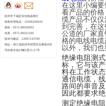
在这里小编要
看产品的价格
杭州市下城区安信电器商行
缆产品不仅仅
销售经理电话：13336168433
到完善，在这
座机：0571-88029053
公道的厂家直
传真：0571-88321160
格的电线电缆
投诉与建议：13567133785
地址：浙江省杭州市拱墅区石桥路456
以外，我们也
号科奥市场14幢1层11-17号
绝缘电阻测式
标，它与该产
料在工作状态
通信电缆，线
路间的串音及
因此都要求绝
测定绝缘电阻