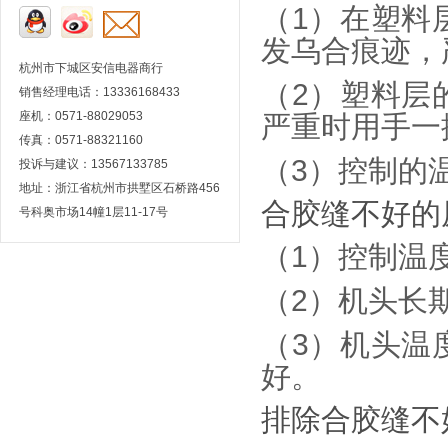
（1）在塑料
发乌合痕迹，
杭州市下城区安信电器商行
（2）塑料层
销售经理电话：13336168433
座机：0571-88029053
严重时用手一
传真：0571-88321160
（3）控制的
投诉与建议：13567133785
地址：浙江省杭州市拱墅区石桥路456
合胶缝不好的
号科奥市场14幢1层11-17号
（1）控制温
（2）机头长
（3）机头温
好。
排除合胶缝不