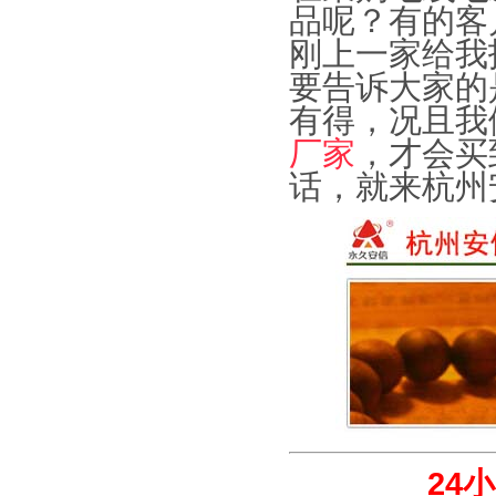
品呢？有的客
刚上一家给我
要告诉大家的
有得，况且我
厂家
，才会买
话，就来杭州
24