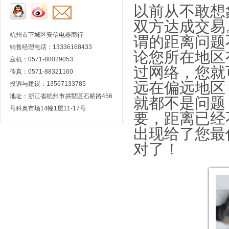
以前从不敢想
双方达成交易
杭州市下城区安信电器商行
谓的距离问题
销售经理电话：13336168433
论您所在地区
座机：0571-88029053
过网络，您就
传真：0571-88321160
远在偏远地区
投诉与建议：13567133785
地址：浙江省杭州市拱墅区石桥路456
就都不是问题
号科奥市场14幢1层11-17号
要，距离已经
出现给了您最
对了！