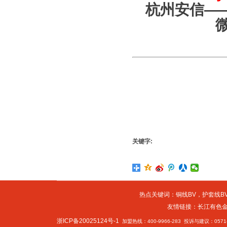
杭州安信—
关键字:
热点关键词：
铜线BV
，
护套线BV
友情链接：
长江有色
浙ICP备20025124号-1
加盟热线：400-9966-283 投诉与建议：0571-