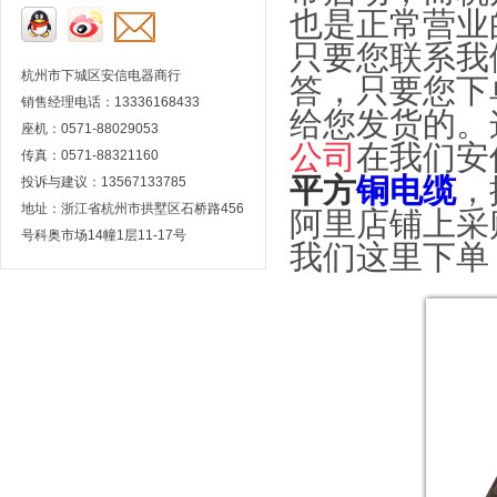
也是正常营业
只要您联系我
杭州市下城区安信电器商行
答，只要您下
销售经理电话：13336168433
给您发货的。
座机：0571-88029053
公司
在我们安
传真：0571-88321160
平方
铜电缆
，
投诉与建议：13567133785
地址：浙江省杭州市拱墅区石桥路456
阿里店铺上采
号科奥市场14幢1层11-17号
我们这里下单