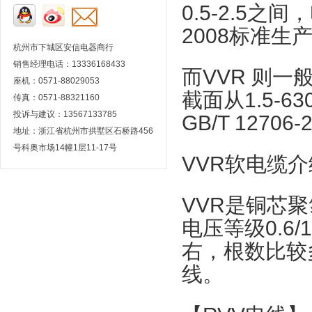
0.5-2.5
之间，
2008
标准生
杭州市下城区安信电器商行
销售经理电话：13336168433
而
VVR
则一
座机：0571-88029053
截面从
1.5-6
传真：0571-88321160
投诉与建议：13567133785
GB/T 12706-
地址：浙江省杭州市拱墅区石桥路456
号科奥市场14幢1层11-17号
VVR
软电缆介
VVR
是铜芯聚
电压等级
0.6/
右，根数比较
线。