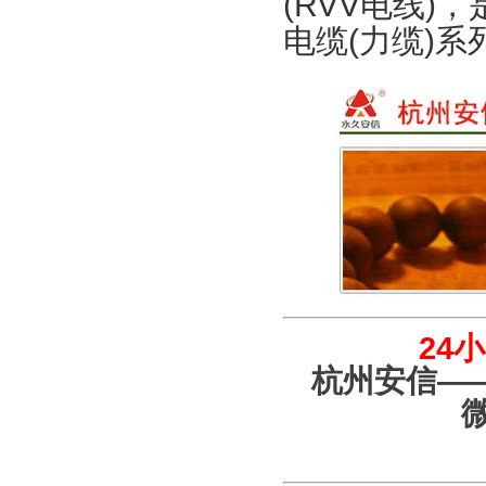
(RVV
电线
)
，
电缆
(
力缆
)
系
24
杭州安信—