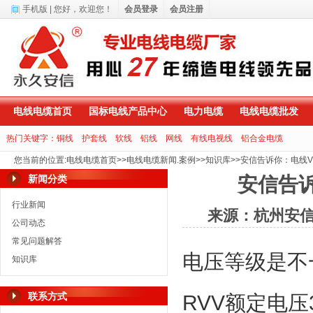
手机版
| 您好，
欢迎您！
会员登录
会员注册
电线电缆首页
国标电线产品中心
电力电缆
电线电缆批发
热门关键字：
铜线
护套线
软线
铝线
网线
有线电视线
铝合金电缆
您当前的位置
:
电线电缆首页
>>
电线电缆新闻.案例
>>
知识库
>>
安信告诉你：电线V
新闻分类
安信告诉
行业新闻
来源：杭州安
公司动态
常见问题解答
电压等级是不
知识库
联系方式
RVV
额定电压