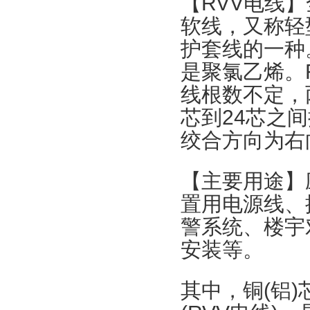
【
RVV
电线】
软线，又称轻
护套线的一种
是聚氯乙烯。
线根数不定，
芯到
24
芯之间
绞合方向为右
【主要用途】
置用电源线、
警系统、楼宇
安装等。
其中，铜
(
铝
)