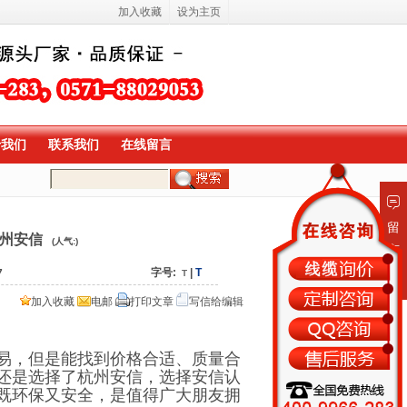
加入收藏
设为主页
于我们
联系我们
在线留言
留
州安信
(人气:
)
言
板
字号:
|
T
7
T
加入收藏
电邮
打印文章
写信给编辑
易，但是能找到价格合适、质量合
还是选择了杭州安信，选择安信认
既环保又安全，是值得广大朋友拥