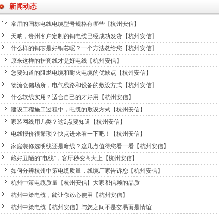
新闻动态
常用的国标电线电缆型号规格有哪些【杭州安信】
天呐，贵州客户定制的铜电缆已经成功发货【杭州安信】
什么样的铜芯是好铜芯呢？一个方法教给您【杭州安信】
原来这样的护套线才是好电线【杭州安信】
您要知道的阻燃电缆和耐火电缆的优缺点【杭州安信】
物流仓储场所，电气线路和设备的敷设方式【杭州安信】
什么软线实用？适合自己的才好用【杭州安信】
建设工程施工过程中，电缆的敷设方式【杭州安信】
家装网线用几类？这2点要知道【杭州安信】
电线报价很繁琐？快点进来看一下吧！【杭州安信】
家庭装修选明线还是暗线？这几点值得您看一看【杭州安信】
藏好丑陋的“电线”，客厅秒变高大上【杭州安信】
如何分辨杭州中策电缆质量，线缆厂家告诉您【杭州安信】
杭州中策电缆质量【杭州安信】大家都信赖的品质
杭州中策电缆，能让你放心使用【杭州安信】
杭州中策电缆【杭州安信】与您之间不是交易而是情谊