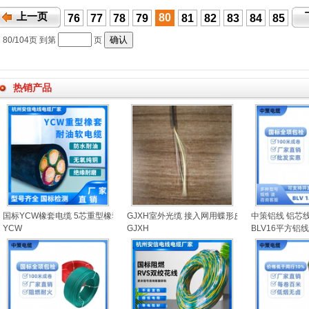
上一页
80
76
77
78
79
81
82
83
84
85
80/104
页 到第
页
热销产品
国标YCW橡套电缆 5芯重型橡套电缆
GJXH室外光缆 接入网用蝶形皮线光缆
中策铝线 铝芯线 
YCW
GJXH
BLV16平方铝线