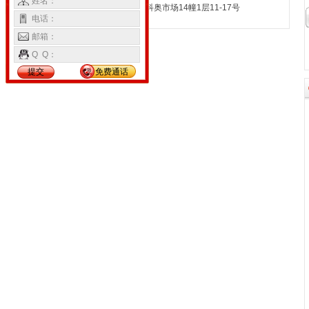
姓名：
号科奥市场14幢1层11-17号
电话：
邮箱：
Q Q：
提交
免费通话