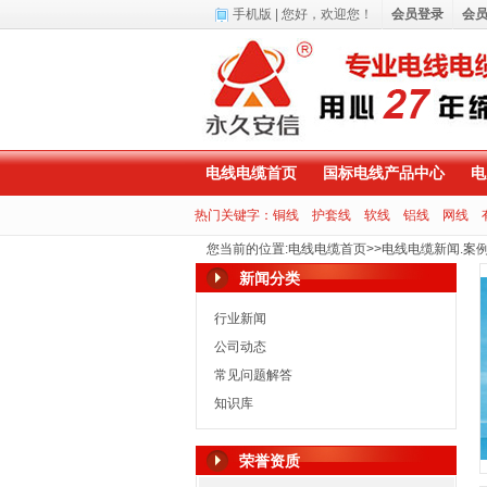
手机版
| 您好，
欢迎您！
会员登录
会
电线电缆首页
国标电线产品中心
电
热门关键字：
铜线
护套线
软线
铝线
网线
您当前的位置
:
电线电缆首页
>>
电线电缆新闻.案
新闻分类
行业新闻
公司动态
常见问题解答
知识库
荣誉资质