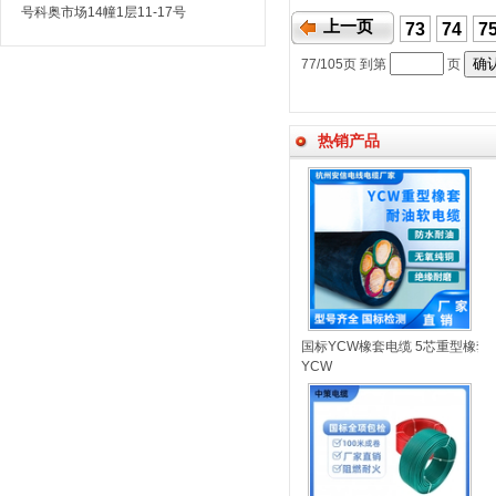
号科奥市场14幢1层11-17号
上一页
73
74
7
77/105
页 到第
页
热销产品
国标YCW橡套电缆 5芯重型橡套
YCW